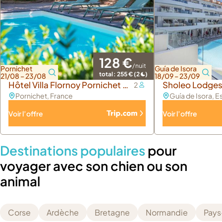
128 €
/ nuit
Pornichet
Guía de Isora
total :
255 €
(2
)
21/08 – 23/08
18/09 – 23/09
Hôtel Villa Flornoy Pornichet Baie De La Baule
Sholeo Lodges
2
Pornichet
, France
Guía de Isora
, 
Voir l’offre
Voir l’offre
Destinations populaires
pour
voyager avec son chien ou son
animal
Corse
Ardèche
Bretagne
Normandie
Pays