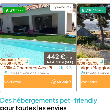
il y a 6 heures
9.3
8.7
3 avis
1637 avis
442 €
/ nuit
Grosseto-Prugna
Olmeto
total :
6191 €
(14
)
04/08 – 18/08
11/08 – 25/08
Villa 4 Chambres Avec Piscine Chauffée
Vigna Maggior
4
9
Grosseto-Prugna
, France
Olmeto
, France
Voir l’offre
Voir l’offre
Des hébergements pet-friendly
pour toutes les envies