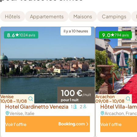
Hôtels
Appartements
Maisons
Campings
il y a 10 heures
8.6
9.0
1024 avis
794 avis
100 €
/ nuit
Venise
Arcachon
pour 1 nuit
10/08 – 11/08
09/08 – 10/08
Hotel Giardinetto Venezia
Hôtel Villa-lam
1
2
Venise
, Italie
Arcachon
, Fran
Voir l’offre
Voir l’offre