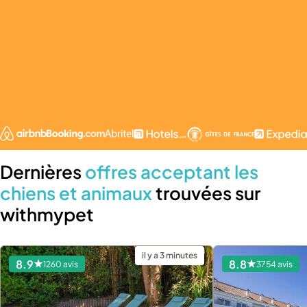
Dernières
offres acceptant les
chiens et animaux
trouvées sur
withmypet
il y a 3 minutes
8.9
8.8
1260 avis
3754 avis